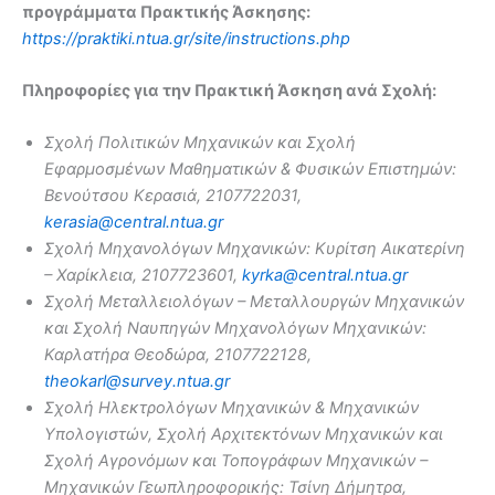
προγράμματα Πρακτικής Άσκησης:
https://praktiki.ntua.gr/site/instructions.php
Πληροφορίες για την Πρακτική Άσκηση ανά Σχολή:
Σχολή Πολιτικών Μηχανικών και Σχολή
Εφαρμοσμένων Μαθηματικών & Φυσικών Επιστημών:
Βενούτσου Κερασιά, 2107722031,
kerasia@central.ntua.gr
Σχολή Μηχανολόγων Μηχανικών: Κυρίτση Αικατερίνη
– Χαρίκλεια, 2107723601,
kyrka@central.ntua.gr
Σχολή Μεταλλειολόγων – Μεταλλουργών Μηχανικών
και Σχολή Ναυπηγών Μηχανολόγων Μηχανικών:
Καρλατήρα Θεοδώρα, 2107722128,
theokarl@survey.ntua.gr
Σχολή Ηλεκτρολόγων Μηχανικών & Μηχανικών
Υπολογιστών, Σχολή Αρχιτεκτόνων Μηχανικών και
Σχολή Αγρονόμων και Τοπογράφων Μηχανικών –
Μηχανικών Γεωπληροφορικής: Τσίνη Δήμητρα,